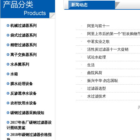
新闻动态
机械过滤器系列
·
阿里与双十一
·
阿里上市后的第一个“狂欢购物
袋式过滤器系列
·
中茗实业之歌
精密过滤器系列
·
活性炭过滤器十一大促销
离子交换器系列
·
试论水处理
水杀菌系列
·
生活
·
曲院风荷
水箱
·
振兴中华 勿忘国耻
膜水处理设备
·
过滤器选型
反渗透净水设备
·
水过滤技术
农村饮用水设备
碳钢过滤器采购须知
2017年各厂碳钢过滤器设
计图纸赏鉴
2018年碳钢过滤器价格指